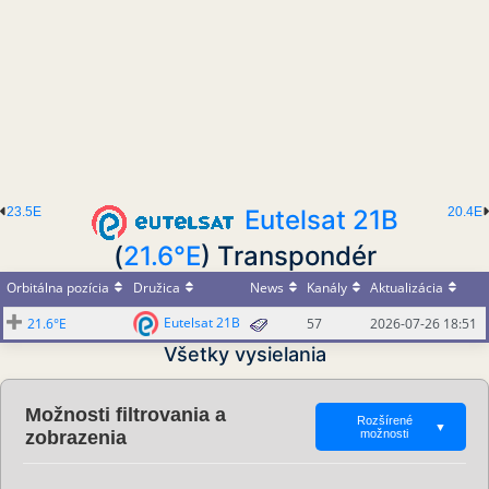
23.5E
Eutelsat 21B
20.4E
(
21.6°E
) Transpondér
Orbitálna pozícia
Družica
News
Kanály
Aktualizácia
Eutelsat 21B
21.6°E
57
2026-07-26 18:51
Všetky vysielania
Možnosti filtrovania a
Rozšírené
▼
zobrazenia
možnosti