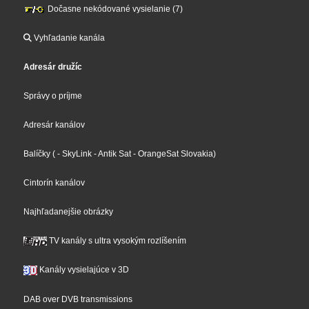
Dočasne nekódované vysielanie (7)
Vyhľadanie kanála
Adresár družíc
Správy o príjme
Adresár kanálov
Balíčky
(
- SkyLink
- Antik Sat
- OrangeSat Slovakia
)
Cintorín kanálov
Najhľadanejšie obrázky
TV kanály s ultra vysokým rozlíšením
Kanály vysielajúce v 3D
DAB over DVB transmissions