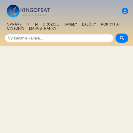
SPRÁVY
[+]
[-]
DRUŽICE
KANáLY
BALíčKY
POKRYTIA
CINTORÍN
MAPA STRÁNKY