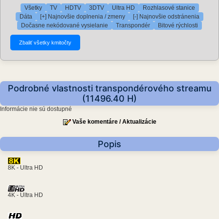
Všetky
TV
HDTV
3DTV
Ultra HD
Rozhlasové stanice
Dáta
[+] Najnovšie doplnenia / zmeny
[-] Najnovšie odstránenia
Dočasne nekódované vysielanie
Transpondér
Bitové rýchlosti
Podrobné vlastnosti transpondérového streamu
(11496.40 H)
Informácie nie sú dostupné
Vaše komentáre / Aktualizácie
Popis
8K - Ultra HD
4K - Ultra HD