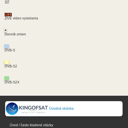
3D
ŽIVÉ video vysielania
+
Denník zmien
DVB-S
DVB-S2
DVB-S2X
Úvodná stránka
Úvod / často kladené otázky