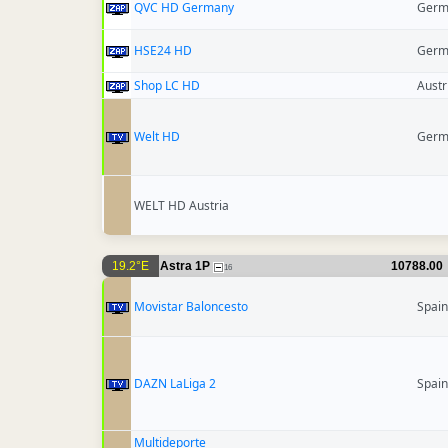
QVC HD Germany
Germ
HSE24 HD
Germ
Shop LC HD
Austr
Welt HD
Germ
WELT HD Austria
19.2°E
Astra 1P
10788.00
16
Movistar Baloncesto
Spain
DAZN LaLiga 2
Spain
Multideporte