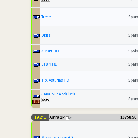
Trece
Spain
Dkiss
Spain
A Punt HD
Spain
ETB 1 HD
Spain
TPA Asturias HD
Spain
Canal Sur Andalucia
Spain
19.2°E
Astra 1P
10758.50
10
Movistar Plus+ HD
Spain