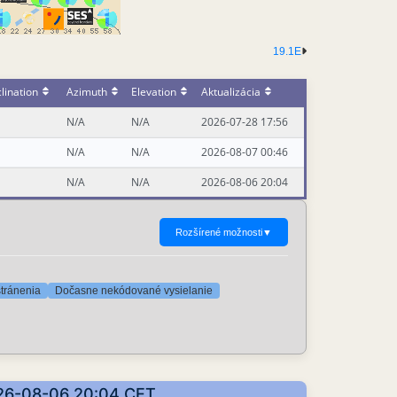
19.1E
lination
Azimuth
Elevation
Aktualizácia
N/A
N/A
2026-07-28 17:56
N/A
N/A
2026-08-07 00:46
N/A
N/A
2026-08-06 20:04
Rozšírené možnosti
▼
stránenia
Dočasne nekódované vysielanie
2026-08-06 20:04 CET