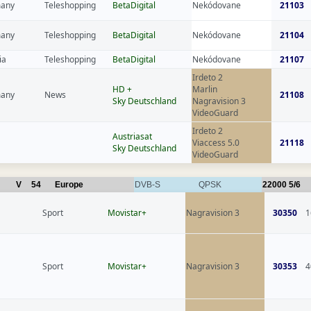
any
Teleshopping
BetaDigital
Nekódovane
21103
any
Teleshopping
BetaDigital
Nekódovane
21104
ia
Teleshopping
BetaDigital
Nekódovane
21107
Irdeto 2
HD +
Marlin
any
News
21108
Sky Deutschland
Nagravision 3
VideoGuard
Irdeto 2
Austriasat
Viaccess 5.0
21118
Sky Deutschland
VideoGuard
V
54
Europe
DVB-S
QPSK
22000
5/6
Sport
Movistar+
Nagravision 3
30350
1
Sport
Movistar+
Nagravision 3
30353
4