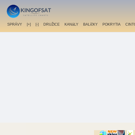
SPRÁVY
[+]
[-]
DRUŽICE
KANáLY
BALíčKY
POKRYTIA
CINT