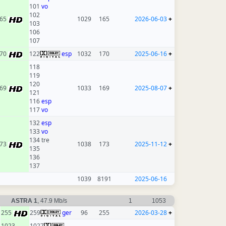
101
vo
102
65
1029
165
2026-06-03
+
103
106
107
70
122
esp
1032
170
2025-06-16
+
118
119
120
69
1033
169
2025-08-07
+
121
116
esp
117
vo
132
esp
133
vo
134 tre
73
1038
173
2025-11-12
+
135
136
137
1039
8191
2025-06-16
ASTRA 1
, 47.9 Mb/s
1
1053
255
259
ger
96
255
2026-03-28
+
1023
1027