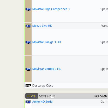
Movistar Liga Campeones 3
Spain
Mezzo Live HD
Fran
Movistar LaLiga 3 HD
Spain
Movistar Vamos 2 HD
Spain
Descarga Cisco
19.2°E
Astra 1P
10773.25
6
Anixe HD Serie
Germ