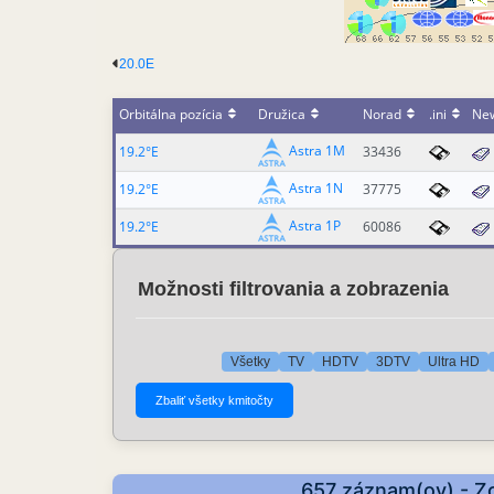
20.0E
Orbitálna pozícia
Družica
Norad
.ini
Ne
Astra 1M
19.2°E
33436
Astra 1N
19.2°E
37775
Astra 1P
19.2°E
60086
Možnosti filtrovania a zobrazenia
Všetky
TV
HDTV
3DTV
Ultra HD
657 záznam(ov) - Zo