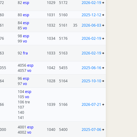
72
82
esp
1029
5172
2026-02-19
+
60
80
esp
1031
5160
2025-12-12
+
84
esp
61
1032
5161
35
2026-06-03
+
85
vo
98
esp
76
1034
5176
2026-02-19
+
99
vo
63
92
fra
1033
5163
2026-02-19
+
4056
esp
055
1042
5455
2025-06-16
+
4057
vo
96
esp
64
1028
5164
2025-10-10
+
97
vo
104
esp
105
vo
106 tre
66
1039
5166
2026-07-21
+
107
140
141
4001
esp
000
1040
5400
2025-07-06
+
4002
vo