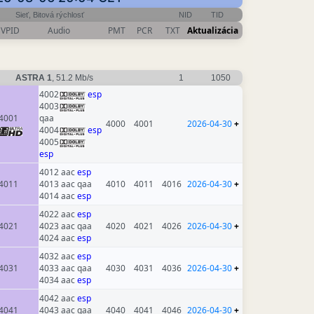
Sieť, Bitová rýchlosť
NID
TID
VPID
Audio
PMT
PCR
TXT
Aktualizácia
ASTRA 1
, 51.2 Mb/s
1
1050
4002
esp
4003
4001
qaa
4000
4001
2026-04-30
+
4004
esp
4005
esp
4012 aac
esp
4011
4013 aac qaa
4010
4011
4016
2026-04-30
+
4014 aac
esp
4022 aac
esp
4021
4023 aac qaa
4020
4021
4026
2026-04-30
+
4024 aac
esp
4032 aac
esp
4031
4033 aac qaa
4030
4031
4036
2026-04-30
+
4034 aac
esp
4042 aac
esp
4041
4043 aac qaa
4040
4041
4046
2026-04-30
+