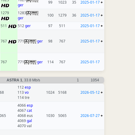
99
1023
35
2025-01-17
+
ger
1279
1283
100
1279
36
2025-01-17
+
ger
511
512
ger
97
511
2025-01-17
+
767
771
ger
98
767
2025-01-17
+
767
771
ger
114
767
2025-01-17
ASTRA 1
, 33.8 Mb/s
1
1054
112
esp
68
113
vo
1024
5168
2026-05-12
+
114 tre
4066
esp
4067
cat
065
4068 eus
1030
5065
2026-07-27
+
4069
gal
4070 val