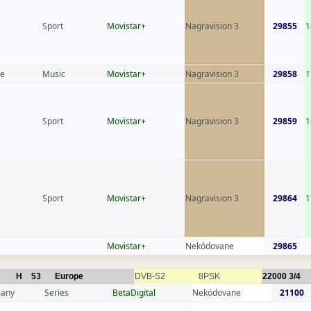
Sport
Movistar+
Nagravision 3
29855
1
ce
Music
Movistar+
Nagravision 3
29858
1
Sport
Movistar+
Nagravision 3
29859
1
Sport
Movistar+
Nagravision 3
29864
1
Movistar+
Nekódovane
29865
H
53
Europe
DVB-S2
8PSK
22000
3/4
any
Series
BetaDigital
Nekódovane
21100