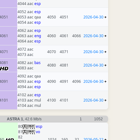
4044 aac
esp
4052 aac
esp
4051
4053 aac qaa
4050
4051
2026-04-30
+
4054 aac
esp
4062 aac
esp
4061
4063 aac
eng
4060
4061
4066
2026-04-30
+
4064 aac
esp
4072 aac
4071
4070
4071
2026-04-30
+
4073 aac
4081
4082 aac
bas
4080
4081
2026-04-30
+
4083 aac
4092 aac qaa
4091
4093 aac
esp
4090
4091
4096
2026-04-30
+
4094 aac
esp
4102 aac
esp
4101
4103 aac mul
4100
4101
2026-04-30
+
4104 aac mul
ASTRA 1
, 42.6 Mb/s
1
1052
80
esp
81
vo
82
60
1024
160
32
2026-05-22
+