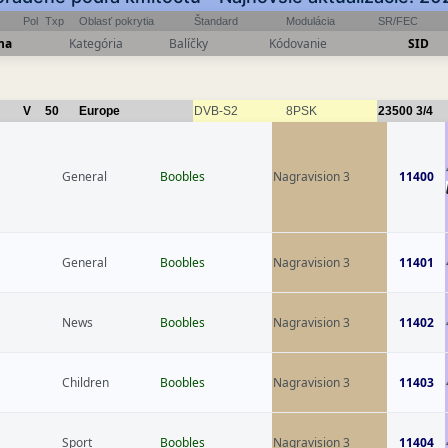
Pol
Txp
Oblasť pokrytia
Štandard
Modulácia
SR/FEC
na
Kategória
Balíčky
Kódovanie
SID
V
50
Europe
DVB-S2
8PSK
23500
3/4
General
Boobles
Nagravision 3
11400
General
Boobles
Nagravision 3
11401
News
Boobles
Nagravision 3
11402
Children
Boobles
Nagravision 3
11403
Sport
Boobles
Nagravision 3
11404