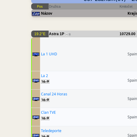
Pos
Družica
Kmitočet
Názov
Kraji
19.2°E
Astra 1P
10729.00
11
La 1 UHD
Spain
La 2
Spain
Canal 24 Horas
Spain
Clan TVE
Spain
Teledeporte
Spain