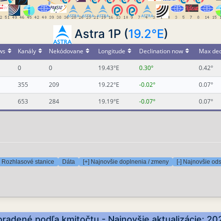
Astra 1P (
19.2°E
)
ws
Kanály
Nekódovane
Longitude
Declination now
Max dec
0
0
19.43°E
0.30°
0.42°
355
209
19.22°E
-0.02°
0.07°
653
284
19.19°E
-0.07°
0.07°
Rozhlasové stanice
Dáta
[+] Najnovšie doplnenia / zmeny
[-] Najnovšie od
radené podľa kmitočtu - Najnovšie aktualizácie: 