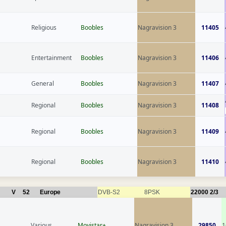
Religious
Boobles
Nagravision 3
11405
Entertainment
Boobles
Nagravision 3
11406
General
Boobles
Nagravision 3
11407
Regional
Boobles
Nagravision 3
11408
Regional
Boobles
Nagravision 3
11409
Regional
Boobles
Nagravision 3
11410
V
52
Europe
DVB-S2
8PSK
22000
2/3
Various
Movistar+
Nagravision 3
29850
1