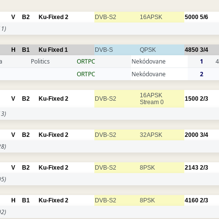
V
B2
Ku-Fixed 2
DVB-S2
16APSK
5000
5/6
1)
H
B1
Ku Fixed 1
DVB-S
QPSK
4850
3/4
a
Politics
ORTPC
Nekódovane
1
4
ORTPC
Nekódovane
2
16APSK
V
B2
Ku-Fixed 2
DVB-S2
1500
2/3
Stream 0
3)
V
B2
Ku-Fixed 2
DVB-S2
32APSK
2000
3/4
8)
V
B2
Ku-Fixed 2
DVB-S2
8PSK
2143
2/3
5)
H
B1
Ku-Fixed 2
DVB-S2
8PSK
4160
2/3
2)