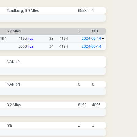
Tandberg
, 6.9 Mb/s
65535
1
6.7 Mb/s
1
801
194
4195
rus
33
4194
2024-06-14
+
5000
rus
34
4194
2024-06-14
NAN b/s
NAN b/s
0
0
3.2 Mb/s
8192
4096
n/a
1
1