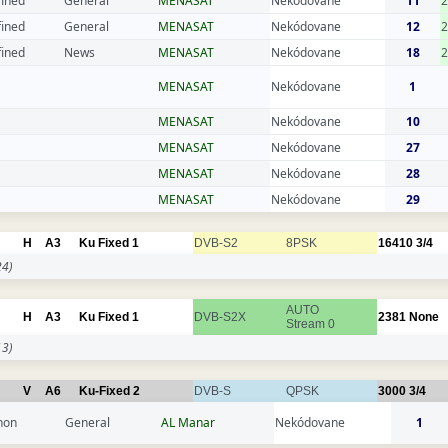
fined
General
MENASAT
Nekódovane
11
fined
General
MENASAT
Nekódovane
12
2
fined
News
MENASAT
Nekódovane
18
MENASAT
Nekódovane
1
MENASAT
Nekódovane
10
MENASAT
Nekódovane
27
MENASAT
Nekódovane
28
MENASAT
Nekódovane
29
H
A3
Ku Fixed 1
DVB-S2
8PSK
16410
3/4
4)
AUTO
H
A3
Ku Fixed 1
DVB-S2X
2381
None
Stream 0
3)
V
A6
Ku-Fixed 2
DVB-S
QPSK
3000
3/4
non
General
AL Manar
Nekódovane
1