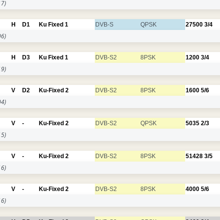
7)
H
D1
Ku Fixed 1
DVB-S
QPSK
27500
3/4
6)
H
D3
Ku Fixed 1
DVB-S2
8PSK
1200
3/4
9)
V
D2
Ku-Fixed 2
DVB-S2
8PSK
1600
5/6
4)
V
-
Ku-Fixed 2
DVB-S2
QPSK
5035
2/3
5)
V
-
Ku-Fixed 2
DVB-S2
8PSK
51428
3/5
6)
V
-
Ku-Fixed 2
DVB-S2
8PSK
4000
5/6
6)