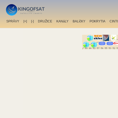
SPRÁVY
[+]
[-]
DRUŽICE
KANáLY
BALíčKY
POKRYTIA
CINT