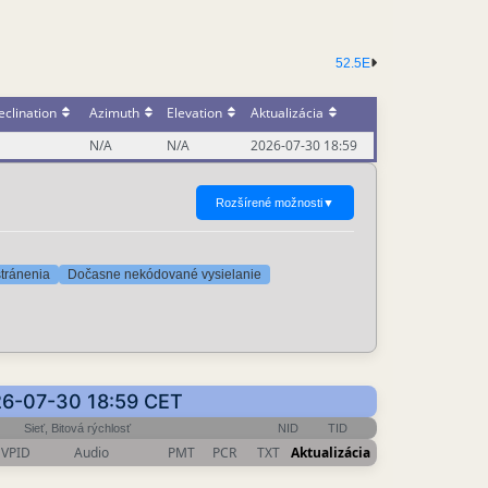
52.5E
clination
Azimuth
Elevation
Aktualizácia
N/A
N/A
2026-07-30 18:59
Rozšírené možnosti
▼
stránenia
Dočasne nekódované vysielanie
026-07-30 18:59 CET
Sieť, Bitová rýchlosť
NID
TID
VPID
Audio
PMT
PCR
TXT
Aktualizácia