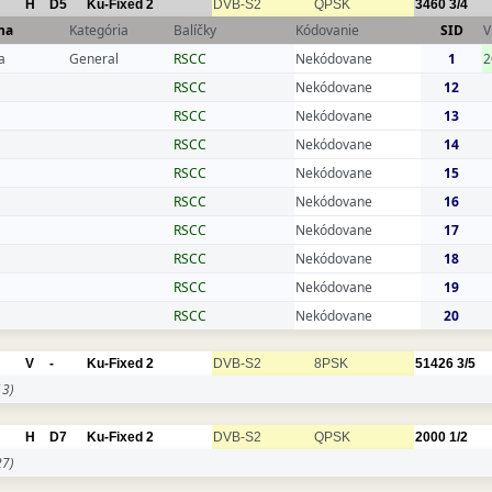
H
D5
Ku-Fixed 2
DVB-S2
QPSK
3460
3/4
na
Kategória
Balíčky
Kódovanie
SID
V
a
General
RSCC
Nekódovane
1
2
RSCC
Nekódovane
12
RSCC
Nekódovane
13
RSCC
Nekódovane
14
RSCC
Nekódovane
15
RSCC
Nekódovane
16
RSCC
Nekódovane
17
RSCC
Nekódovane
18
RSCC
Nekódovane
19
RSCC
Nekódovane
20
V
-
Ku-Fixed 2
DVB-S2
8PSK
51426
3/5
3)
H
D7
Ku-Fixed 2
DVB-S2
QPSK
2000
1/2
7)