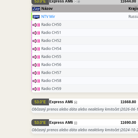
53.0°E
Express AM6
11644.00
10
Názov
Kraji
NTV Mir
Russi
Radio CH50
Radio CH51
Radio CH52
Radio CH54
Radio CH55
Radio CH56
Radio CH57
Radio CH58
Radio CH59
53.0°E
Express AM6
11668.80
Občasný prenos alebo dáta alebo neaktívny kmitočet
(2026-06-1
53.0°E
Express AM6
11690.00
Občasný prenos alebo dáta alebo neaktívny kmitočet
(2024-10-2