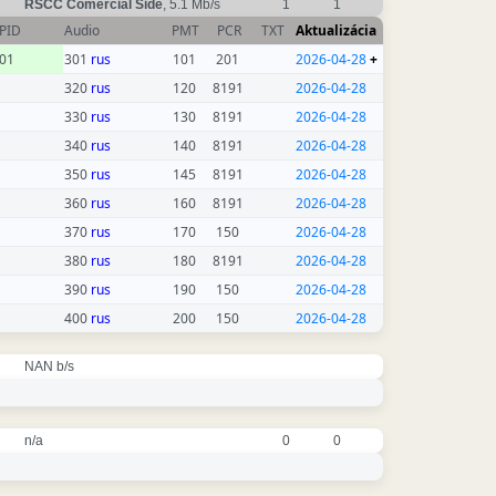
RSCC Comercial Side
, 5.1 Mb/s
1
1
PID
Audio
PMT
PCR
TXT
Aktualizácia
01
301
rus
101
201
2026-04-28
+
320
rus
120
8191
2026-04-28
330
rus
130
8191
2026-04-28
340
rus
140
8191
2026-04-28
350
rus
145
8191
2026-04-28
360
rus
160
8191
2026-04-28
370
rus
170
150
2026-04-28
380
rus
180
8191
2026-04-28
390
rus
190
150
2026-04-28
400
rus
200
150
2026-04-28
NAN b/s
n/a
0
0