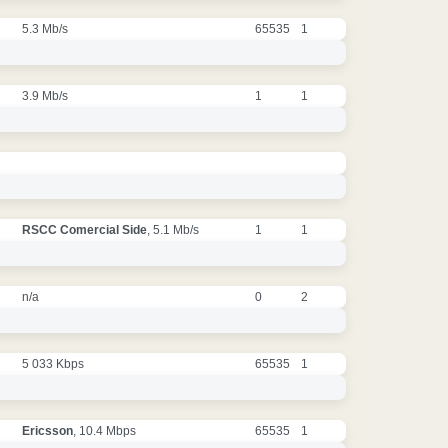
5.3 Mb/s
65535
1
3.9 Mb/s
1
1
RSCC Comercial Side
, 5.1 Mb/s
1
1
n/a
0
2
5 033 Kbps
65535
1
Ericsson
, 10.4 Mbps
65535
1