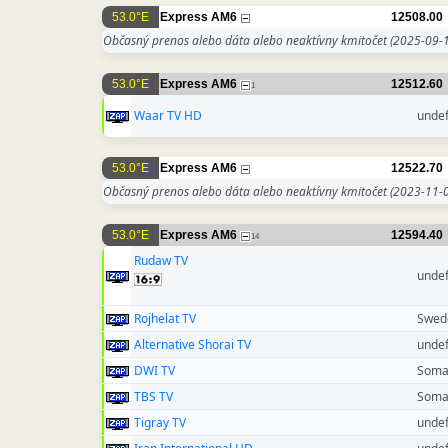
53.0°E
Express AM6
12508.00
Občasný prenos alebo dáta alebo neaktívny kmitočet
(2025-09-1
53.0°E
Express AM6
12512.60
1
Waar TV HD
unde
53.0°E
Express AM6
12522.70
Občasný prenos alebo dáta alebo neaktívny kmitočet
(2023-11-0
53.0°E
Express AM6
12594.40
14
Rudaw TV
unde
Rojhelat TV
Swed
Alternative Shorai TV
unde
DWI TV
Soma
TBS TV
Soma
Tigray TV
unde