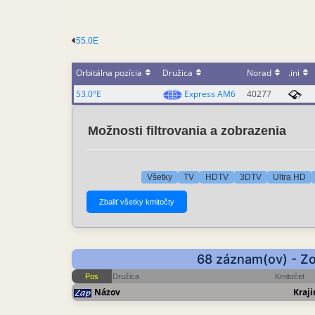
55.0E
Orbitálna pozícia
Družica
Norad
.ini
53.0°E
Express AM6
40277
Možnosti filtrovania a zobrazenia
Všetky
TV
HDTV
3DTV
Ultra HD
68 záznam(ov) - Zo
Pos
Družica
Kmitočet
Názov
Kraji