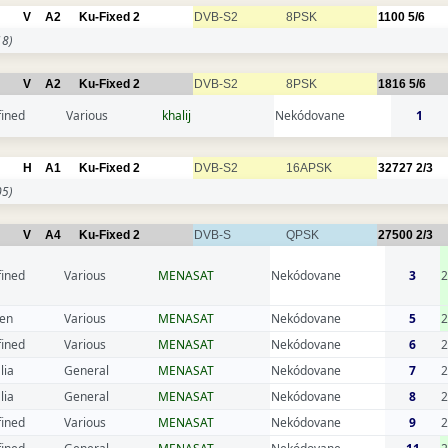
V
A2
Ku-Fixed 2
DVB-S2
8PSK
1100
5/6
8)
V
A2
Ku-Fixed 2
DVB-S2
8PSK
1816
5/6
fined
Various
khalij
Nekódovane
1
H
A1
Ku-Fixed 2
DVB-S2
16APSK
32727
2/3
5)
V
A4
Ku-Fixed 2
DVB-S
QPSK
27500
2/3
fined
Various
MENASAT
Nekódovane
3
en
Various
MENASAT
Nekódovane
5
fined
Various
MENASAT
Nekódovane
6
2
lia
General
MENASAT
Nekódovane
7
2
lia
General
MENASAT
Nekódovane
8
2
fined
Various
MENASAT
Nekódovane
9
2