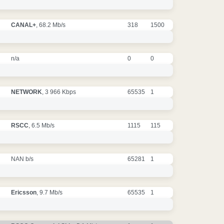
CANAL+
, 68.2 Mb/s
318
1500
n/a
0
0
NETWORK
, 3 966 Kbps
65535
1
RSCC
, 6.5 Mb/s
1115
115
NAN b/s
65281
1
Ericsson
, 9.7 Mb/s
65535
1