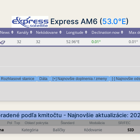
Express AM6 (
53.0°E
)
News
Kanály
Nekódovane
Longitude
Declination now
Max de
32
32
52.96°E
0.01°
0.01°
Rozhlasové stanice
Dáta
[+] Najnovšie doplnenia / zmeny
[-] Najnovšie od
radené podľa kmitočtu - Najnovšie aktualizácie: 2
Pol
Txp
Oblasť pokrytia
Štandard
Modulácia
SR/FEC
na
Kategória
Balíčky
Kódovanie
SID