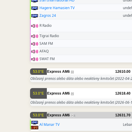
Iran International HD
unde
Hagere Hamasien TV
unde
Zagros 24
unde
R Radio
Tigrai Radio
SAM FM
AFAQ
SWAT FM
53.0°E
Express AM6
12610.00
Občasný prenos alebo dáta alebo neaktívny kmitočet
(2022-04-2
53.0°E
Express AM6
12618.40
Občasný prenos alebo dáta alebo neaktívny kmitočet
(2026-06-1
53.0°E
Express AM6
12631.70
1
Al Manar TV
Leba