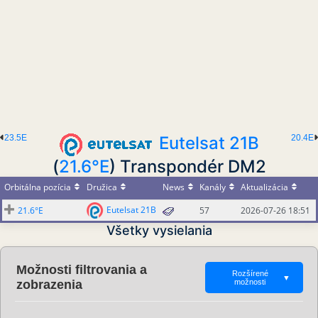
23.5E
Eutelsat 21B
20.4E
(
21.6°E
) Transpondér DM2
Orbitálna pozícia
Družica
News
Kanály
Aktualizácia
Eutelsat 21B
21.6°E
57
2026-07-26 18:51
Všetky vysielania
Možnosti filtrovania a
Rozšírené
▼
zobrazenia
možnosti