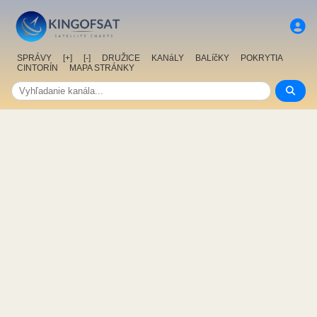
SPRÁVY
[+]
[-]
DRUŽICE
KANáLY
BALíčKY
POKRYTIA
CINTORÍN
MAPA STRÁNKY