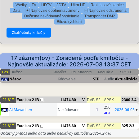
Všetky
TV
HDTV
3DTV
Ultra HD
Rozhlasové stanice
Dáta
[+] Najnovšie doplnenia / zmeny
[-] Najnovšie odstránenia
Dočasne nekódované vysielanie
Transpondér DM2
Bitové rýchlosti
17 záznam(ov) - Zoradené podľa kmitočtu -
Najnovšie aktualizácie: 2026-07-08 13:37 CET
Pos
Družica
Kmitočet
Pol
Štandard
Modulácia
SR/FEC
Názov
Kódovanie
SID
Audio
Aktualizácia
21.6°E
Eutelsat 21B
11474.80
V
DVB-S2
8PSK
2300
3/4
1
256
Al Mayadeen
Nekódovane
1
2026-06-03
+
ara
21.6°E
Eutelsat 21B
11476.60
V
DVB-S2
8PSK
825
2/3
Občasný prenos alebo dáta alebo neaktívny kmitočet
(2025-02-16)