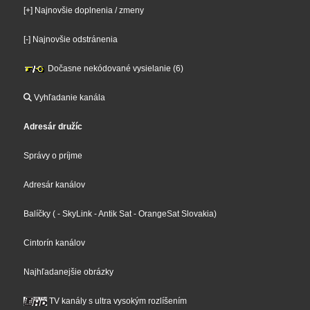
[+] Najnovšie doplnenia / zmeny
[-] Najnovšie odstránenia
Dočasne nekódované vysielanie (6)
Vyhľadanie kanála
Adresár družíc
Správy o príjme
Adresár kanálov
Balíčky
(
- SkyLink
- Antik Sat
- OrangeSat Slovakia
)
Cintorín kanálov
Najhľadanejšie obrázky
TV kanály s ultra vysokým rozlíšením