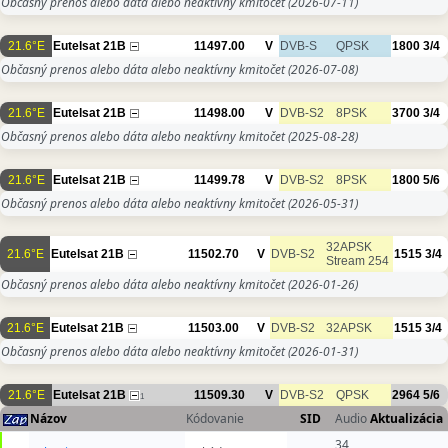
Občasný prenos alebo dáta alebo neaktívny kmitočet
(2026-07-11)
21.6°E
Eutelsat 21B
11497.00
V
DVB-S
QPSK
1800
3/4
Občasný prenos alebo dáta alebo neaktívny kmitočet
(2026-07-08)
21.6°E
Eutelsat 21B
11498.00
V
DVB-S2
8PSK
3700
3/4
Občasný prenos alebo dáta alebo neaktívny kmitočet
(2025-08-28)
21.6°E
Eutelsat 21B
11499.78
V
DVB-S2
8PSK
1800
5/6
Občasný prenos alebo dáta alebo neaktívny kmitočet
(2026-05-31)
32APSK
21.6°E
Eutelsat 21B
11502.70
V
DVB-S2
1515
3/4
Stream 254
Občasný prenos alebo dáta alebo neaktívny kmitočet
(2026-01-26)
21.6°E
Eutelsat 21B
11503.00
V
DVB-S2
32APSK
1515
3/4
Občasný prenos alebo dáta alebo neaktívny kmitočet
(2026-01-31)
21.6°E
Eutelsat 21B
11509.30
V
DVB-S2
QPSK
2964
5/6
1
Názov
Kódovanie
SID
Audio
Aktualizácia
34