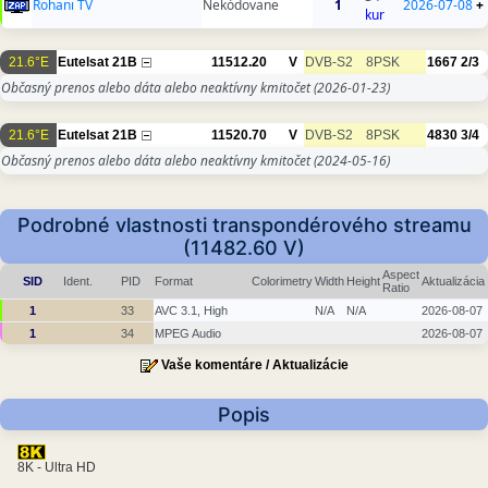
Rohani TV
Nekódovane
1
2026-07-08
+
kur
21.6°E
Eutelsat 21B
11512.20
V
DVB-S2
8PSK
1667
2/3
Občasný prenos alebo dáta alebo neaktívny kmitočet
(2026-01-23)
21.6°E
Eutelsat 21B
11520.70
V
DVB-S2
8PSK
4830
3/4
Občasný prenos alebo dáta alebo neaktívny kmitočet
(2024-05-16)
Podrobné vlastnosti transpondérového streamu
(11482.60 V)
Aspect
SID
Ident.
PID
Format
Colorimetry
Width
Height
Aktualizácia
Ratio
1
33
AVC 3.1, High
N/A
N/A
2026-08-07
1
34
MPEG Audio
2026-08-07
Vaše komentáre / Aktualizácie
Popis
8K - Ultra HD