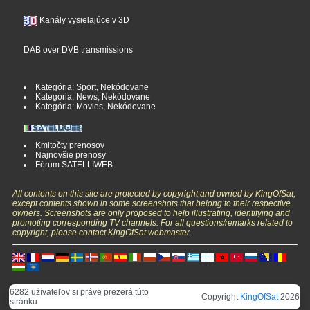
Kanály vysielajúce v 3D
DAB over DVB transmissions
Kategória: Sport, Nekódovane
Kategória: News, Nekódovane
Kategória: Movies, Nekódovane
Kmitočty prenosov
Najnovšie prenosy
Fórum SATELLIWEB
All contents on this site are protected by copyright and owned by KingOfSat,
except contents shown in some screenshots that belong to their respective
owners. Screenshots are only proposed to help illustrating, identifying and
promoting corresponding TV channels. For all questions/remarks related to
copyright, please contact KingOfSat webmaster.
6282 užívateľov si práve prezerá túto
Copyright
KingOfSat
2026
stránku